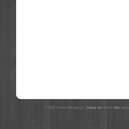
© 2026 Tomasz Mikołajczyk.
Zaloguj się
Layout:
Xfep
, tłum