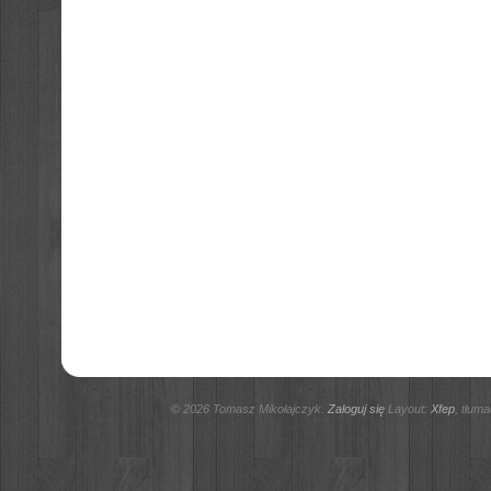
© 2026 Tomasz Mikołajczyk.
Zaloguj się
Layout:
Xfep
, tłum