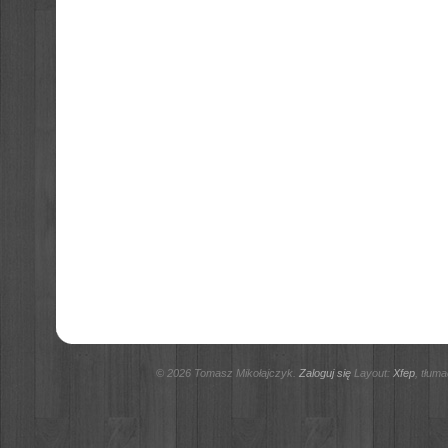
© 2026 Tomasz Mikołajczyk.
Zaloguj się
Layout:
Xfep
, tłum